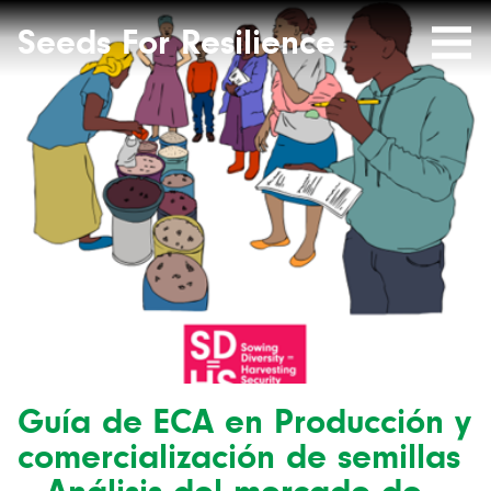
Seeds
Site-
header
Seeds For Resilience
Mobile
for
Resilience
Menu
website
Guía de ECA en Producción y
comercialización de semillas