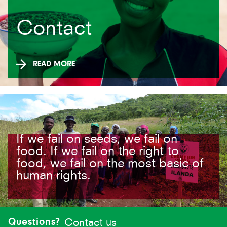
Contact
READ MORE
If we fail on seeds, we fail on
food. If we fail on the right to
food, we fail on the most basic of
human rights.
Site-
footer
Questions?
Contact us