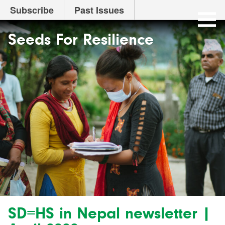
NEWS
Subscribe
Past Issues
Mobile
Seeds
Site-
header
Seeds For Resilience
for
Menu
Resilience
website
SD=HS in Nepal newsletter |